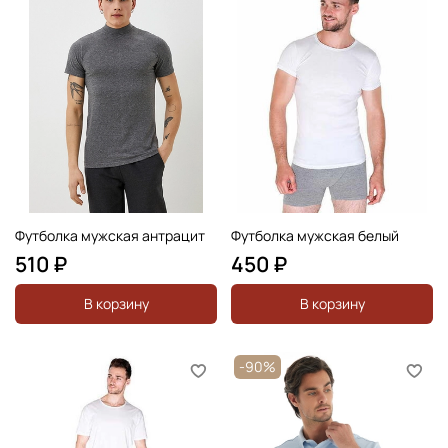
Футболка мужская антрацит
Футболка мужская белый
510 ₽
450 ₽
В корзину
В корзину
-90%