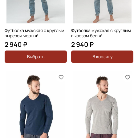
Футболка мужская с круглым
Футболка мужская с круглым
вырезом черный
вырезом белый
2 940 ₽
2 940 ₽
Выбрать
В корзину