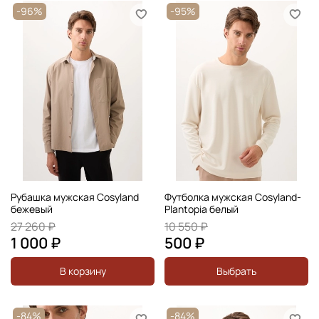
-96%
-95%
Рубашка мужская Cosyland
Футболка мужская Cosyland-
бежевый
Plantopia белый
27 260 ₽
10 550 ₽
1 000 ₽
500 ₽
В корзину
Выбрать
-84%
-84%