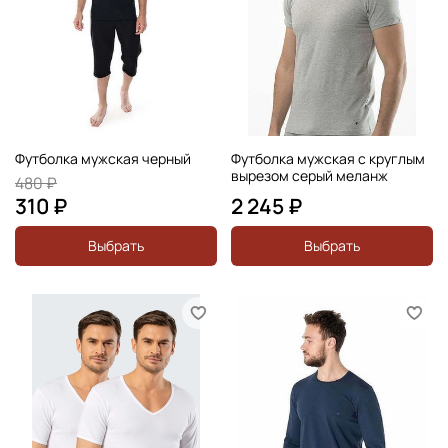
Футболка мужская черный
Футболка мужская с круглым
вырезом серый меланж
480 ₽
310 ₽
2 245 ₽
Выбрать
Выбрать