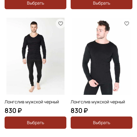
Выбрать
Выбрать
Лонгслив мужской черный
Лонгслив мужской черный
830 ₽
830 ₽
Выбрать
Выбрать