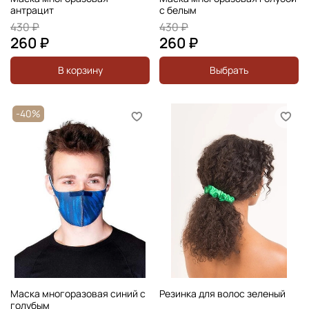
антрацит
с белым
430 ₽
430 ₽
260 ₽
260 ₽
В корзину
Выбрать
-40%
Маска многоразовая синий с
Резинка для волос зеленый
голубым