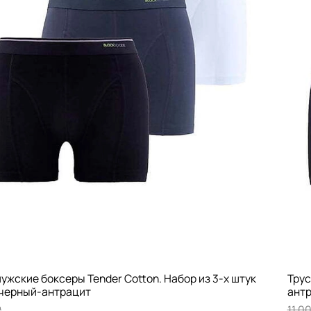
ужские боксеры Tender Cotton. Набор из 3-х штук
Трус
черный-антрацит
ант
₽
11 0