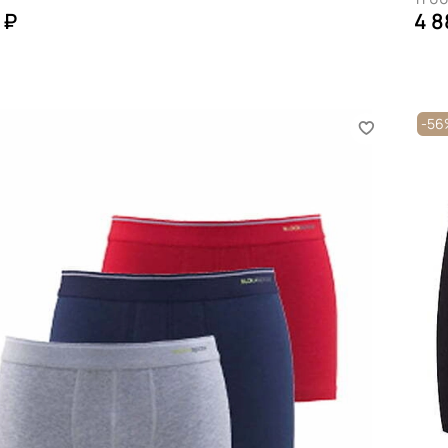
 ₽
4 8
-5