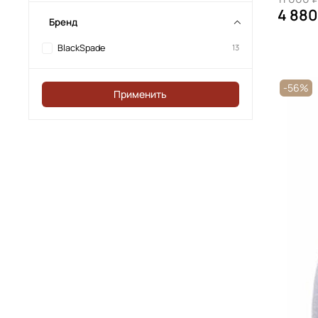
4 880
Бренд
BlackSpade
13
-56%
Применить