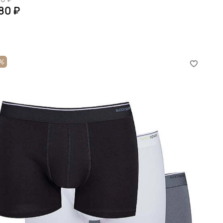
80 ₽
6%