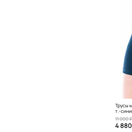
Трусы м
т.-син
11 000 
4 880