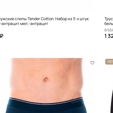
ужские слипы Tender Cotton. Набор из 3-х штук
Трус
-антрацит мел.-антрацит
бел
8 55
 ₽
1 3
-5