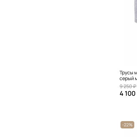
Трусы м
серый 
9 250 ₽
4 100
-22%