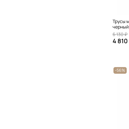
Трусы м
черный
6 130 ₽
4 810
-56%