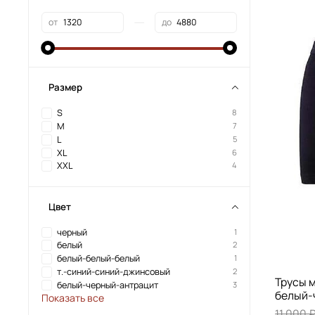
—
от
до
Размер
S
8
M
7
L
5
XL
6
XXL
4
Цвет
черный
1
белый
2
белый-белый-белый
1
т.-синий-синий-джинсовый
2
Трусы м
белый-черный-антрацит
3
белый-
Показать все
11 000 