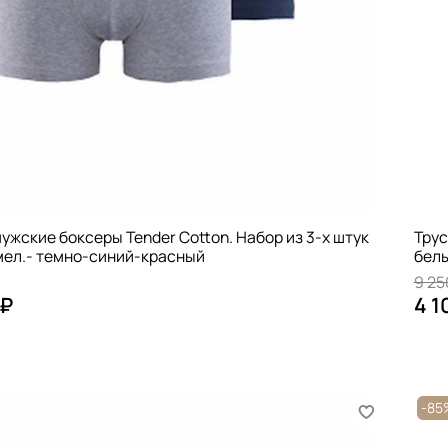
ужские боксеры Tender Cotton. Набор из 3-х штук
Трус
мел.- темно-синий-красный
бел
9 25
 ₽
4 1
-85