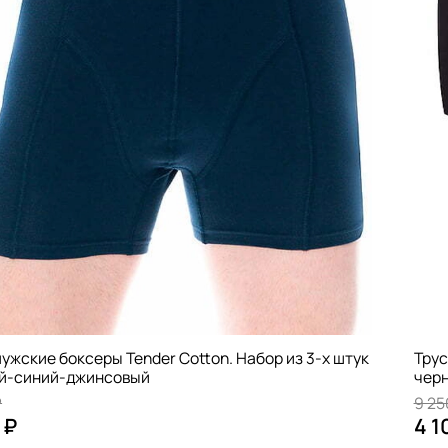
ужские боксеры Tender Cotton. Набор из 3-х штук
Трус
ий-синий-джинсовый
черн
₽
9 25
 ₽
4 1