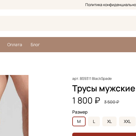
Политика конфиденциально
Оплата
Блог
арт.
BS9311 BlackSpade
Трусы мужские 
1 800 ₽
3 500 ₽
Размер
M
L
XL
XXL