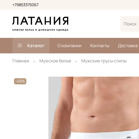
+79853375067
Каталог
О компании
Контакты
Доставка
Главная
Мужское белье
Мужские трусы слипы
-49%