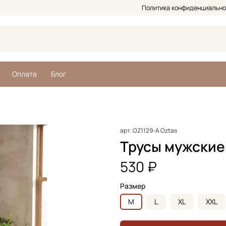
Политика конфиденциально
Оплата
Блог
арт.
OZ1129-A Oztas
Трусы мужские
530 ₽
Размер
M
L
XL
XXL