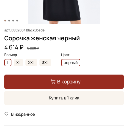
арт.
BS52004 BlackSpade
Сорочка женская черный
4 614 ₽
9 228 ₽
Размер
Цвет
L
XL
XXL
3XL
черный
В корзину
Купить в 1 клик
В избранное