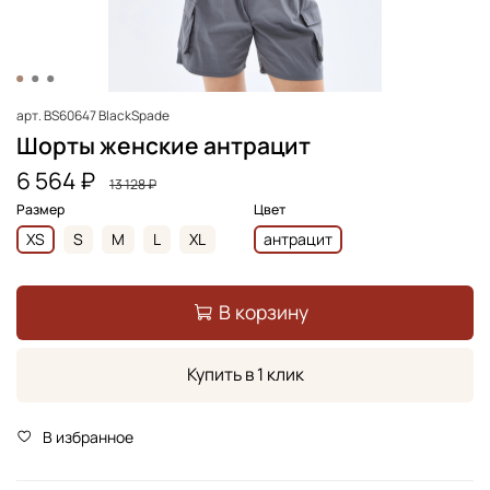
арт.
BS60647 BlackSpade
Шорты женские антрацит
6 564 ₽
13 128 ₽
Размер
Цвет
XS
S
M
L
XL
антрацит
В корзину
Купить в 1 клик
В избранное