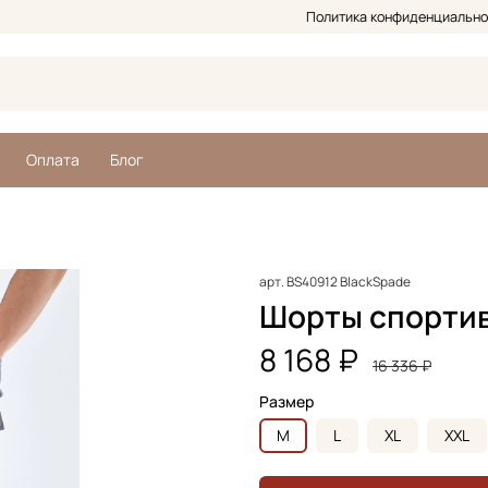
Политика конфиденциально
Оплата
Блог
арт.
BS40912 BlackSpade
Шорты спортив
8 168 ₽
16 336 ₽
Размер
M
L
XL
XXL