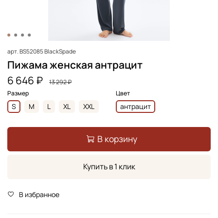
арт.
BS52085 BlackSpade
Пижама женская антрацит
6 646 ₽
13 292 ₽
Размер
Цвет
S
M
L
XL
XXL
антрацит
В корзину
Купить в 1 клик
В избранное